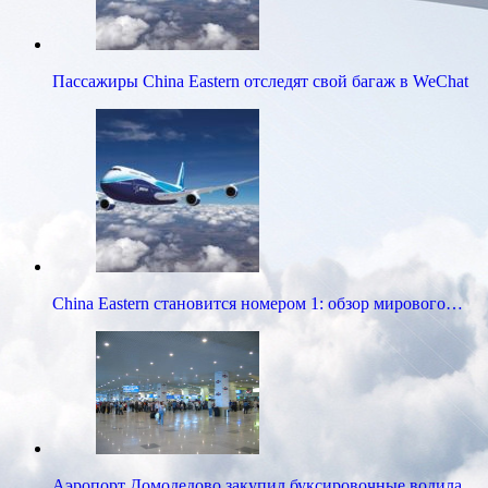
Пассажиры China Eastern отследят свой багаж в WeChat
China Eastern становится номером 1: обзор мирового…
Аэропорт Домодедово закупил буксировочные водила