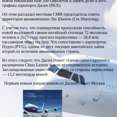
новой пекинской базе 200 самолётов и занять долю в 40%
трафика аэропорта Дасин (PKX).
Об этом рассказал местным СМИ председатель совета
директоров авиакомпании Лю Шаоюн (Liu Shaoyong).
С учётом того, что планируемая пропускная способность
новой воздушной гавани китайской столицы 72 миллиона
человек к 2025 году, прогноз перевозчика — 28,8 млн
пассажиров через эту базу. Что сопоставимо с аэропортом
Пудун (PVG), одним из двух текущих шанхайских хабов
второй по величине авиакомпании страны.
Из этого следует, что Дасин станет этапом самого крупного
расширения China Eastern за всю её современную историю.
Запланированные инвестиции в базу со стороны перевозчика
— 13,2 миллиарда юаней.
Первым новым направлением из Дасина станет Москва