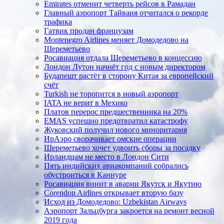
Emirates отменит четверть рейсов в Рамадан
Главный аэропорт Тайваня отчитался о рекорде
трафика
Гатвик продан французам
Montenegro Airlines меняет Домодедово на
Шереметьево
Росавиация отдала Шереметьево в концессию
Лондон Лутон начнёт год с новым директором
Будапешт растёт в сторону Китая за европейский
счёт
Turkish не торопится в новый аэропорт
IATA не верит в Мехико
Платов перерос предшественника на 20%
EMAS успешно предотвратил катастрофу
Жуковский получил нового миноритария
ИрАэро сворачивает омские операции
Шереметьево хочет удвоить сборы за посадку
Ирландцам не место в Лондон Сити
Пять индийских авиакомпаний собрались
обустроиться в Каннуре
Росавиация винит в аварии Якутск и Якутию
Corendon Airlines открывает вторую базу
Исход из Домодедово: Uzbekistan Airways
Аэропорт Зальцбурга закроется на ремонт весной
2019 года