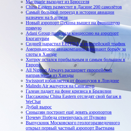
Macquarie выходит из Брюсселя
China Eastern разместит в Дасине 200 самолётов
Самый большой переезд в истории авиации
назначен на 6 апреля
Новый аэропорт Пекина вышел на финишную
прямую
Adani Group получила концессию на аэропорт
Бхогапурам
Сидней нарастил EBITDA и европейский трафик
Американские авиакомпании начинают борьбу за
слоты в Ханэде
Хитроу остался прибыльным и самым большим в
Европе
All Nippon Airways расширяет европейские
направления из Ханэды
Swissport избавляется от французов в Лондоне
Malindo Air жалуется на Сингапур
Галеан падает на фоне кризиса в Бразилии
Пассажиры China Eastern отследят свой багаж в
WeChat
Дубай вырос
Синьцзян построит ещё девять аэропортов
Почему Победа отвернулась от Пулково
Выпускник Московского геологоразведочного
открыл первый частный аэропорт Вьетнама