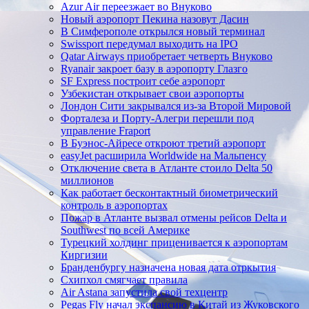
Azur Air переезжает во Внуково
Новый аэропорт Пекина назовут Дасин
В Симферополе открылся новый терминал
Swissport передумал выходить на IPO
Qatar Airways приобретает четверть Внуково
Ryanair закроет базу в аэропорту Глазго
SF Express построит себе аэропорт
Узбекистан открывает свои аэропорты
Лондон Сити закрывался из-за Второй Мировой
Форталеза и Порту-Алегри перешли под
управление Fraport
В Буэнос-Айресе откроют третий аэропорт
easyJet расширила Worldwide на Мальпенсу
Отключение света в Атланте стоило Delta 50
миллионов
Как работает бесконтактный биометрический
контроль в аэропортах
Пожар в Атланте вызвал отмены рейсов Delta и
Southwest по всей Америке
Турецкий холдинг приценивается к аэропортам
Киргизии
Бранденбургу назначена новая дата отркытия
Схипхол смягчает правила
Air Astana запустила свой техцентр
Pegas Fly начал экспансию в Китай из Жуковского