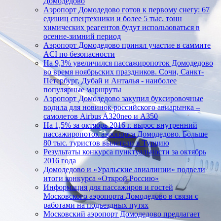
Домодедово
Аэропорт Домодедово готов к первому снегу: 67
единиц спецтехники и более 5 тыс. тонн
химических реагентов будут использоваться в
осенне-зимний период
Аэропорт Домодедово принял участие в саммите
ACI по безопасности
На 9,3% увеличился пассажиропоток Домодедово
во время ноябрьских праздников. Сочи, Санкт-
Петербург, Дубай и Анталья - наиболее
популярные маршруты
Аэропорт Домодедово закупил буксировочные
водила для новинок российского авиарынка –
самолетов Airbus A320neo и A350
На 1,5% за октябрь 2016 г. вырос внутренний
пассажиропоток аэропорта Домодедово. Больше
80 тыс. туристов вылетели в Турцию
Результаты конкурса пунктуальности за октябрь
2016 года
Домодедово и «Уральские авиалинии» подвели
итоги конкурса «Открой Россию»
Информация для пассажиров и гостей
Московского аэропорта Домодедово в связи с
работами на подъездных путях
Московский аэропорт Домодедово предлагает