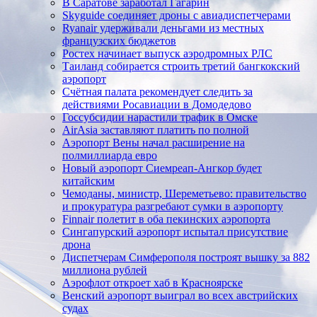
В Саратове заработал Гагарин
Skyguide соединяет дроны с авиадиспетчерами
Ryanair удерживали деньгами из местных
французских бюджетов
Ростех начинает выпуск аэродромных РЛС
Таиланд собирается строить третий бангкокский
аэропорт
Счётная палата рекомендует следить за
действиями Росавиации в Домодедово
Госсубсидии нарастили трафик в Омске
AirAsia заставляют платить по полной
Аэропорт Вены начал расширение на
полмиллиарда евро
Новый аэропорт Сиемреап-Ангкор будет
китайским
Чемоданы, министр, Шереметьево: правительство
и прокуратура разгребают сумки в аэропорту
Finnair полетит в оба пекинских аэропорта
Сингапурский аэропорт испытал присутствие
дрона
Диспетчерам Симферополя построят вышку за 882
миллиона рублей
Аэрофлот откроет хаб в Красноярске
Венский аэропорт выиграл во всех австрийских
судах