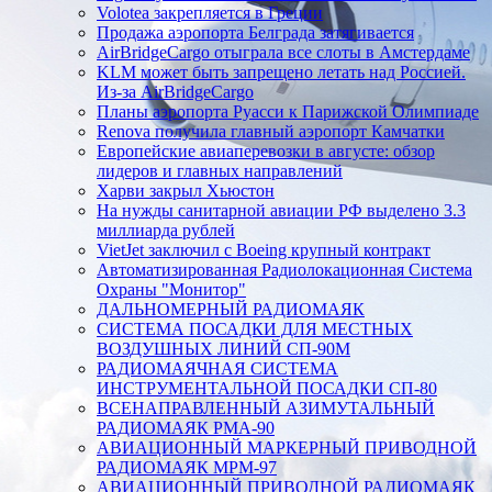
Volotea закрепляется в Греции
Продажа аэропорта Белграда затягивается
AirBridgeCargo отыграла все слоты в Амстердаме
KLM может быть запрещено летать над Россией.
Из-за AirBridgeCargo
Планы аэропорта Руасси к Парижской Олимпиаде
Renova получила главный аэропорт Камчатки
Европейские авиаперевозки в августе: обзор
лидеров и главных направлений
Харви закрыл Хьюстон
На нужды санитарной авиации РФ выделено 3.3
миллиарда рублей
VietJet заключил с Boeing крупный контракт
Автоматизированная Радиолокационная Система
Охраны "Монитор"
ДАЛЬНОМЕРНЫЙ РАДИОМАЯК
СИСТЕМА ПОСАДКИ ДЛЯ МЕСТНЫХ
ВОЗДУШНЫХ ЛИНИЙ СП-90М
РАДИОМАЯЧНАЯ СИСТЕМА
ИНСТРУМЕНТАЛЬНОЙ ПОСАДКИ СП-80
ВСЕНАПРАВЛЕННЫЙ АЗИМУТАЛЬНЫЙ
РАДИОМАЯК РМА-90
АВИАЦИОННЫЙ МАРКЕРНЫЙ ПРИВОДНОЙ
РАДИОМАЯК МРМ-97
АВИАЦИОННЫЙ ПРИВОДНОЙ РАДИОМАЯК