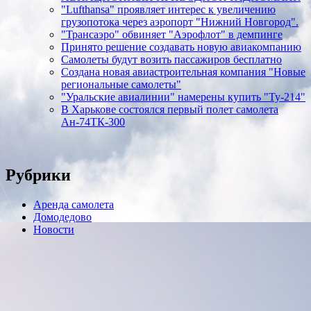
"Lufthansa" проявляет интерес к увеличению
грузопотока через аэропорт "Нижний Новгород".
"Трансаэро" обвиняет "Аэрофлот" в демпинге
Принято решение создавать новую авиакомпанию
Самолеты будут возить пассажиров бесплатно
Создана новая авиастроительная компания "Новые
региональные самолеты"
"Уральские авиалинии" намерены купить "Ту-214"
В Харькове состоялся первый полет самолета
Ан-74ТК-300
Рубрики
Аренда самолета
Домодедово
Новости