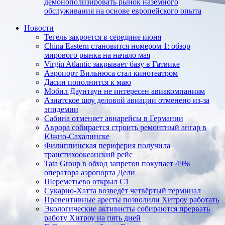
демонополизировать рынок наземного
обслуживания на основе европейского опыта
Новости
Тегель закроется в середине июня
China Eastern становится номером 1: обзор
мирового рынка на начало мая
Virgin Atlantic закрывает базу в Гатвике
Аэропорт Вильнюса стал кинотеатром
Дасин пополнится к маю
Мобил Даунтаун не интересен авиакомпаниям
Азиатское шоу деловой авиации отменено из-за
эпидемии
Сабина отменяет авиарейсы в Германии
Аврора собирается строить ремонтный ангар в
Южно-Сахалинске
Филиппинская периферия получила
транстихоокеанский рейс
Tata Group в обход запретов покупает 49%
оператора аэропорта Дели
Шереметьево открыл C1
Сукарно-Хатта возведёт четвёртый терминал
Превентивные аресты позволили Хитроу работать
Экологические активисты собираются прервать
работу Хитроу на пять дней