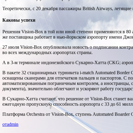
Теоретически, с 20 декабря пассажиры British Airways, летящие
Каковы успехи
Решения Vision-Box в той или иной степени применяются в 80
же поставщика работает в нью-йоркском аэропорту имени Джона
27 июля Vision-Box опубликовала новость о подписании контр
во всех международных аэропортах страны.
А в 3-м терминале индонезийского Сукарно-Хатта (CKG; аэропо
В пакете 32 стационарных турникета i-match Automated Border
оснащены сканерами для отпечатков пальцев и паспортов. С п
автоматизированным пограничным контролем, а иностранцы, с
документа), значительно облегчают и ускоряют работу госуда
В Сукарно-Хатта считают, что решение от Vision-Box станет в
ежегодную пропускную способность аэропорта с 33 до 61 милл
Платформа Orchestra от Vision-Box, ступень Automated Boarder
отadmin