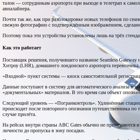
талон — сотрудникам аэропорта при выходе в телетрап к самол
авиалайнера.
Почти так же, как при разблокировке новых телефонов по сни
свежую фотографию с подтверждённым изображением, сделанным
Поэтому пока эти устройства установлены лишь на трёх стенда
Как это работает
Поставщик решения, получившего название Seamless Gateway на
Хитроу (LHR), домашнего лондонского аэропорта перевозчика, в
«Входной» пункт системы — киоск самостоятельной регистрации
Данные поступают в систему для автоматического анализа и п
«документальных» материалов. В это время сам объект опозна
Следующий уровень — «Погранконтроль». Удлинённые стационар
происходит после повторного опознания путешественника по т
случае прилёта.
На рейсах внутри страны ABC Gates обычно не применяются и 
личности до пропуска в зону посадки.