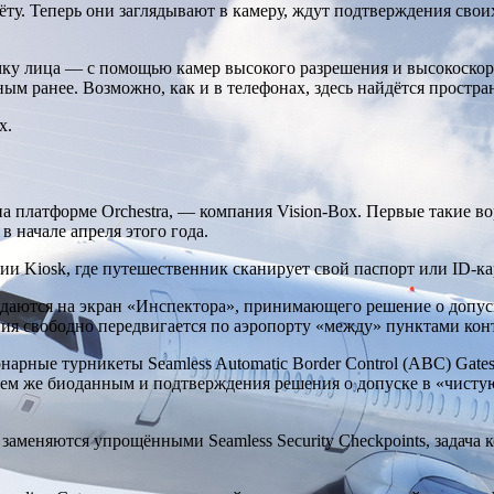
ёту. Теперь они заглядывают в
камеру, ждут подтверждения свои
мку лица — с помощью камер высокого разрешения и высокоскор
 ранее. Возможно, как и в телефонах, здесь найдётся простра
х.
 платформе Orchestra, — компания Vision-Box. Первые такие вор
 начале апреля этого года.
 Kiosk, где путешественник сканирует свой паспорт или ID-карт
одаются на экран «Инспектора», принимающего решение о допуск
ния свободно передвигается по аэропорту «между» пунктами кон
ные турникеты Seamless Automatic Border Control (ABC) Gates
ем же биоданным и подтверждения решения о допуске в «чистую
заменяются упрощёнными Seamless Security Checkpoints, задача