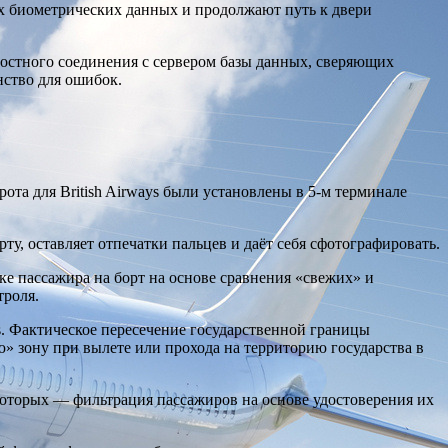
х биометрических данных и продолжают путь к двери
остного соединения с сервером базы данных, сверяющих
нство для ошибок.
ота для British Airways были установлены в 5-м терминале
у, оставляет отпечатки пальцев и даёт себя сфотографировать.
е пассажира на борт на основе сравнения «свежих» и
троля.
. Фактическое пересечение государственной границы
» зону при вылете или прохода на территорию государства в
 которых — фильтрация пассажиров на основе удостоверения их