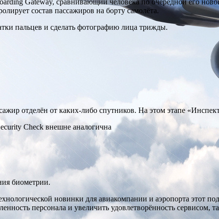
oarding Gateway, сравнивающий человека по очередной его нов
олирует состав пассажиров на борту самолёта.
ечатки пальцев и сделать фотографию лица трижды.
ажир отделён от каких-либо спутников. На этом этапе «Инспект
Security Check внешне аналогична
ения биометрии.
ехнологической новинки для авиакомпании и аэропорта этот по
енность персонала и увеличить удовлетворённость сервисом, так