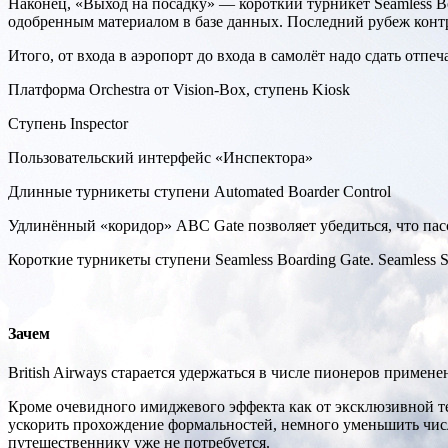
Наконец, «Выход на посадку» — короткий турникет Seamless B
одобренным материалом в базе данных. Последний рубеж контр
Итого, от входа в аэропорт до входа в самолёт надо сдать отп
Платформа Orchestra от Vision-Box, ступень Kiosk
Ступень Inspector
Пользовательский интерфейс «Инспектора»
Длинные турникеты ступени Automated Boarder Control
Удлинённый «коридор» ABC Gate позволяет убедиться, что пасс
Короткие турникеты ступени Seamless Boarding Gate. Seamless 
Зачем
British Airways старается удержаться в числе пионеров примен
Кроме очевидного имиджевого эффекта как от эксклюзивной т
ускорить прохождение формальностей, немного уменьшить числ
путешественнику уже не потребуется.