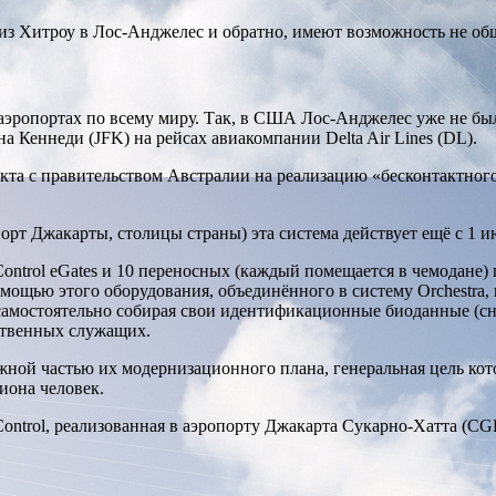
 из Хитроу в Лос-Анджелес и обратно, имеют возможность не обща
 аэропортах по всему миру. Так, в США Лос-Анджелес уже не бы
 Кеннеди (JFK) на рейсах авиакомпании Delta Air Lines (DL).
акта с правительством Австралии на реализацию «бесконтактно
рт Джакарты, столицы страны) эта система действует ещё с 1 и
 Control eGates и 10 переносных (каждый помещается в чемодане
омощью этого оборудования, объединённого в систему Orchestra
амостоятельно собирая свои идентификационные биоданные (сн
рственных служащих.
ажной частью их модернизационного плана, генеральная цель ко
иона человек.
 Control, реализованная в аэропорту Джакарта Сукарно-Хатта (CG