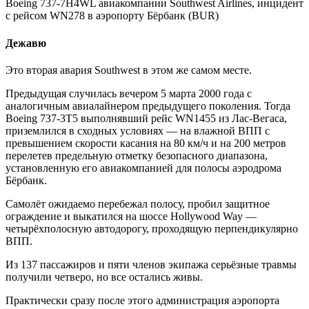
Boeing 737-7H4WL авиакомпании Southwest Airlines, инцидент
с рейсом WN278 в аэропорту Бёрбанк (BUR)
Дежавю
Это вторая авария Southwest в этом же самом месте.
Предыдущая случилась вечером 5 марта 2000 года с
аналогичным авиалайнером предыдущего поколения. Тогда
Boeing 737-3T5 выполнявший рейс WN1455 из Лас-Вегаса,
приземлился в сходных условиях — на влажной ВПП с
превышением скорости касания на 80 км/ч и на 200 метров
перелетев предельную отметку безопасного диапазона,
установленную его авиакомпанией для полосы аэродрома
Бёрбанк.
Самолёт ожидаемо перебежал полосу, пробил защитное
ограждение и выкатился на шоссе Hollywood Way —
четырёхполосную автодорогу, проходящую перпендикулярно
ВПП.
Из 137 пассажиров и пяти членов экипажа серьёзные травмы
получили четверо, но все остались живы.
Практически сразу после этого администрация аэропорта