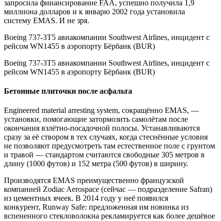
запросила финансирование FAA, успешно получила 1,9
миллиона долларов и к январю 2002 года установила
систему EMAS. И не зря.
Boeing 737-3T5 авиакомпании Southwest Airlines, инцидент с
рейсом WN1455 в аэропорту Бёрбанк (BUR)
Boeing 737-3T5 авиакомпании Southwest Airlines, инцидент с
рейсом WN1455 в аэропорту Бёрбанк (BUR)
Бетонные плиточки после асфальта
Engineered material arresting system, сокращённо EMAS, —
установки, помогающие затормозить самолётам после
окончания взлётно-посадочной полосы. Устанавливаются
сразу за её створом в тех случаях, когда стеснённые условия
не позволяют предусмотреть там естественное поле с грунтом
и травой — стандартом считаются свободные 305 метров в
длину (1000 футов) и 152 метра (500 футов) в ширину.
Производятся EMAS преимущественно французской
компанией Zodiac Aerospace (сейчас — подразделение Safran)
из цементных ячеек. В 2014 году у неё появился
конкурент, Runway Safe: предложенная им новинка из
вспененного стекловолокна рекламируется как более дешёвое