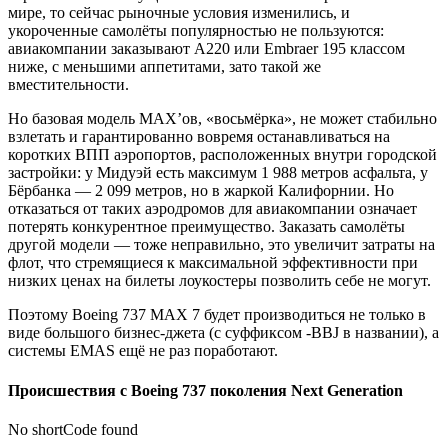
мире, то сейчас рыночные условия изменились, и
укороченные самолёты популярностью не пользуются:
авиакомпании заказывают A220 или Embraer 195 классом
ниже, с меньшими аппетитами, зато такой же
вместительности.
Но базовая модель MAX’ов, «восьмёрка», не может стабильно
взлетать и гарантированно вовремя останавливаться на
коротких ВПП аэропортов, расположенных внутри городской
застройки: у Мидуэй есть максимум 1 988 метров асфальта, у
Бёрбанка — 2 099 метров, но в жаркой Калифорнии. Но
отказаться от таких аэродромов для авиакомпании означает
потерять конкурентное преимущество. Заказать самолёты
другой модели — тоже неправильно, это увеличит затраты на
флот, что стремящиеся к максимальной эффективности при
низких ценах на билеты лоукостеры позволить себе не могут.
Поэтому Boeing 737 MAX 7 будет производиться не только в
виде большого бизнес-джета (с суффиксом -BBJ в названии), а
системы EMAS ещё не раз поработают.
Происшествия с Boeing 737 поколения Next Generation
No shortCode found