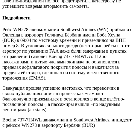
взлётно-посадочной полосе предотвратила катастрофу не
успевшего вовремя затормозить самолёта.
Подробности
Рейс WN278 авиакомпании Southwest Airlines (WN) прибыл из
Окленда в аэропорт Голливуд Бёрбанк имени Боба Хоупа
(BUR) в 09:04 по местному времени и приземлился на ВПП
номер 8. В условиях сильного дождя (некоторые рейсы в этот
аэропорт по
указанию FAA даже были задержаны в пунктах
отправления) самолёт Boeing 737-7H4WL со 112-ю
пассажирами и пятью членами экипажа не остановился в
пределах асфальтового покрытия полосы и выкатился за
пределы её створа, где попал на систему искусственного
торможения (EMAS).
Эвакуация прошла успешно настолько, что перевозчик в
своих публикациях описал процесс как «самолёт
благополучно приземлился и остановился в конце взлётно-
посадочной полосы», а пассажиры вышли «по надувным
лестницам» (air stairs).
Boeing 737-7H4WL авиакомпании Southwest Airlines, инцидент
с рейсом WN278 в аэропорту Бёрбанк (BUR)