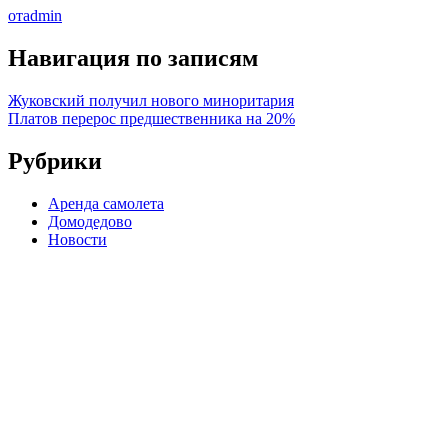
отadmin
Навигация по записям
Жуковский получил нового миноритария
Платов перерос предшественника на 20%
Рубрики
Аренда самолета
Домодедово
Новости