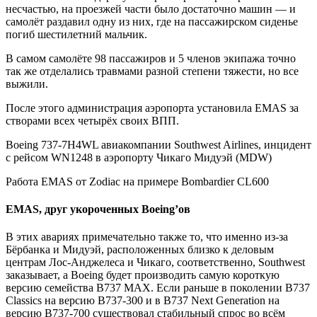
несчастью, на проезжей части было достаточно машин — и
самолёт раздавил одну из них, где на пассажирском сиденье
погиб шестилетний мальчик.
В самом самолёте 98 пассажиров и 5 членов экипажа точно
так же отделались травмами разной степени тяжести, но все
выжили.
После этого администрация аэропорта установила EMAS за
створами всех четырёх своих ВПП.
Boeing 737-7H4WL авиакомпании Southwest Airlines, инцидент
с рейсом WN1248 в аэропорту Чикаго Мидуэй (MDW)
Работа EMAS от Zodiac на примере Bombardier CL600
EMAS, друг укороченных Boeing’ов
В этих авариях примечательно также то, что именно из-за
Бёрбанка и Мидуэй, расположенных близко к деловым
центрам Лос-Анджелеса и Чикаго, соответственно, Southwest
заказывает, а Boeing будет производить самую короткую
версию семейства B737 MAX. Если раньше в поколении B737
Classics на версию B737-300 и в B737 Next Generation на
версию B737-700 существовал стабильный спрос во всём