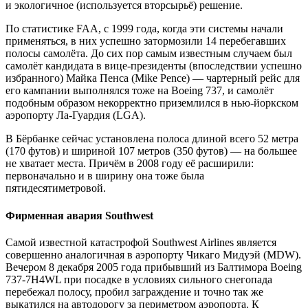
и экологичное (используется вторсырьё) решение.
По статистике FAA, с 1999 года, когда эти системы начали
применяться, в них успешно затормозили 14 перебегавших
полосы самолёта. До сих пор самым известным случаем был
самолёт кандидата в вице-президенты (впоследствии успешно
избранного) Майка Пенса (Mike Pence) — чартерный рейс для
его кампании выполнялся тоже на Boeing 737, и самолёт
подобным образом некорректно приземлился в нью-йоркском
аэропорту Ла-Гуардия (LGA).
В Бёрбанке сейчас установлена полоса длиной всего 52 метра
(170 футов) и шириной 107 метров (350 футов) — на большее
не хватает места. Причём в 2008 году её расширили:
первоначально и в ширину она тоже была
пятидесятиметровой.
Фирменная авария Southwest
Самой известной катастрофой Southwest Airlines является
совершенно аналогичная в аэропорту Чикаго Мидуэй (MDW).
Вечером 8 декабря 2005 года прибывший из Балтимора Boeing
737-7H4WL при посадке в условиях сильного снегопада
перебежал полосу, пробил заграждение и точно так же
выкатился на автодорогу за периметром аэропорта. К