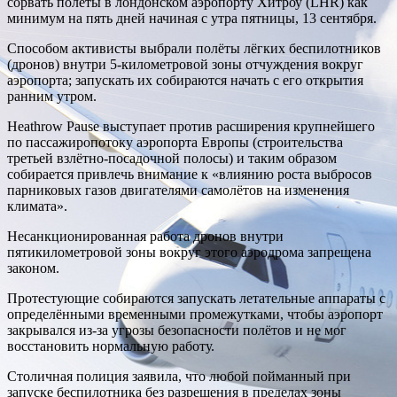
сорвать полёты в лондонском аэропорту Хитроу (LHR) как
минимум на пять дней начиная с утра пятницы, 13 сентября.
Способом активисты выбрали полёты лёгких беспилотников
(дронов) внутри 5-километровой зоны отчуждения вокруг
аэропорта; запускать их собираются начать с его открытия
ранним утром.
Heathrow Pause выступает против
расширения крупнейшего
по пассажиропотоку аэропорта Европы (строительства
третьей взлётно-посадочной полосы) и таким образом
собирается привлечь внимание к «влиянию роста выбросов
парниковых газов двигателями самолётов на изменения
климата».
Несанкционированная работа дронов внутри
пятикилометровой зоны вокруг этого аэродрома запрещена
законом.
Протестующие собираются запускать летательные аппараты с
определёнными временными промежутками, чтобы аэропорт
закрывался из-за угрозы безопасности полётов и не мог
восстановить нормальную работу.
Столичная полиция заявила, что любой пойманный при
запуске беспилотника без разрешения в пределах зоны