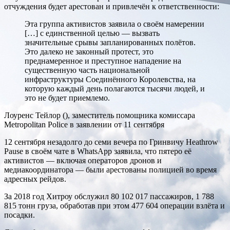
отчуждения будет арестован и привлечён к ответственности:
Эта группа активистов заявила о своём намерении
[…] с единственной целью — вызвать
значительные срывы запланированных полётов.
Это далеко не законный протест, это
преднамеренное и преступное нападение на
существенную часть национальной
инфраструктуры Соединённого Королевства, на
которую каждый день полагаются тысячи людей, и
это не будет приемлемо.
Лоуренс Тейлор (), заместитель помощника комиссара
Metropolitan Police в заявлении от 11 сентября
12 сентября незадолго до семи вечера по Гринвичу Heathrow
Pause в своём чате в WhatsApp заявила, что пятеро её
активистов — включая операторов дронов и
медиакоординатора — были арестованы полицией во время
адресных рейдов.
За 2018 год Хитроу обслужил 80 102 017 пассажиров, 1 788
815 тонн груза, обработав при этом 477 604 операции взлёта и
посадки.